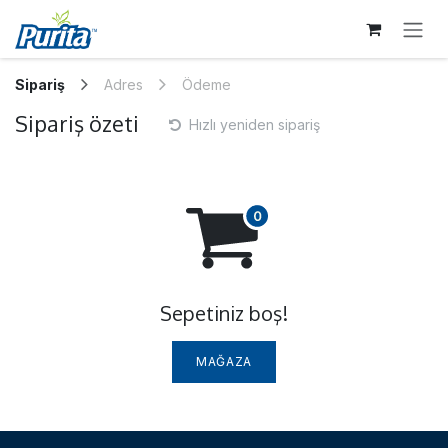
İÇEREĞI ATLA
Sipariş
Adres
Ödeme
Sipariş özeti
Hızlı yeniden sipariş
Sepetiniz boş!
MAĞAZA